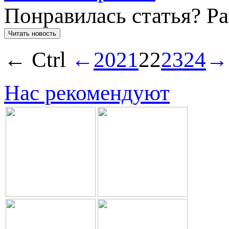
Понравилась статья? Р
Читать новость
← Ctrl
←
20
21
22
23
24
→
Нас рекомендуют