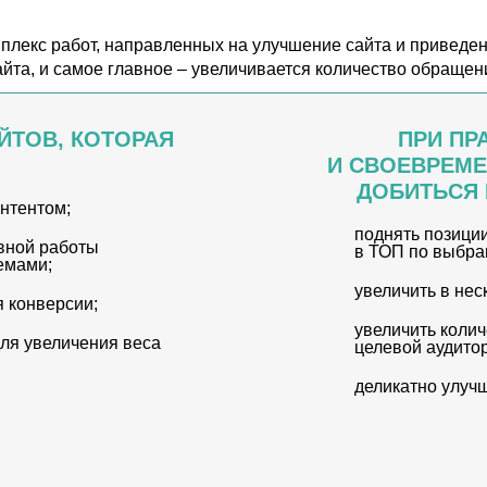
мплекс работ, направленных на улучшение сайта и приведе
айта, и самое главное – увеличивается количество обращен
АЙТОВ, КОТОРАЯ
ПРИ ПР
И СВОЕВРЕМ
ДОБИТЬСЯ 
нтентом;
поднять позиции
авной работы
в ТОП по выбра
емами;
увеличить в нес
 конверсии;
увеличить колич
ля увеличения веса
целевой аудито
деликатно улучш