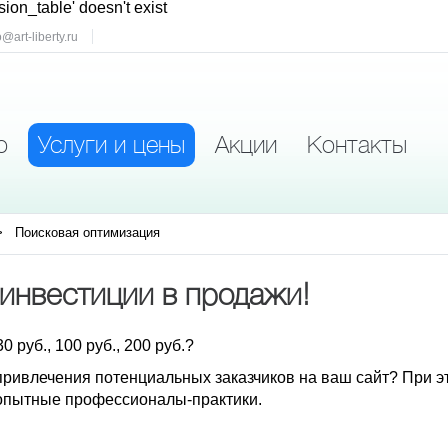
sion_table' doesn't exist
o@art-liberty.ru
о
Услуги и цены
Акции
Контакты
Поисковая оптимизация
инвестиции в продажи!
 руб., 100 руб., 200 руб.?
привлечения потенциальных заказчиков на ваш сайт? При э
я опытные профессионалы-практики.