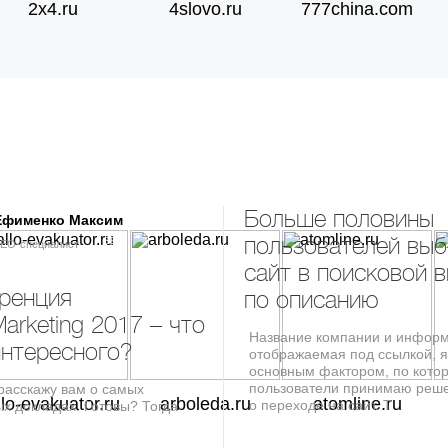
2x4.ru
4slovo.ru
777china.com
Проект
«Artplast
.su» – снижение цены клика в 3,6
раза.
До:
После:
Показы
16500
15000
Клики
950
1400
Цена клика в у.е.
5,1
1,4
Больше половины
Ефименко Максим
пользователей вы
SEO
SEO
SEO
EO-специалист
сайт в поисковой 
ренция
по описанию
Проект
«Vashevremya
.com» – снижение цены
arketing 2017 – что
клика в 3,5 раза.
Название компании и информ
нтересного?
отображаемая под ссылкой, 
До:
После:
основным фактором, по кото
пользователи принимаю реш
расскажу вам о самых
Показы
4900
4700
llo-evakuator.ru
arboleda.ru
atomline.ru
о переходе на сайт. Т
х докладах. Готовы? Тогда
Клики
290
420