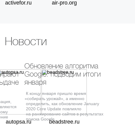
activefor.ru
air-pro.org
Проект
«Makitarussia
.ru» — улучшение видимости
в Яндексе на 90%.
До:
После:
makita
65
5
Новости
перфораторы makita
<TOP100
7
дрели makita
68
4
Обновление алгоритма
бирают
Google: подводим итоги
SEO
SEO
выдаче
января
Проект
«Garage
К концу января пришло время
-style.ru» — улучшение видимости
в Яндексе на 70%.
«
собирать урожай», а именно
ация,
определить, как обновление
January
являются
До:
После:
2020 Core Update повлияло
рому
на ранжирование сайтов в результатах
ение
затонировать авто
55
4
поиска
Google.
autopsa.ru
beadstree.ru
тонировка машин
87
2