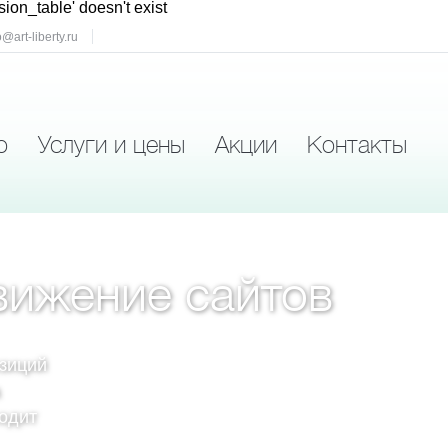
sion_table' doesn't exist
o@art-liberty.ru
о
Услуги и цены
Акции
Контакты
вижение сайтов
озиций
ходит