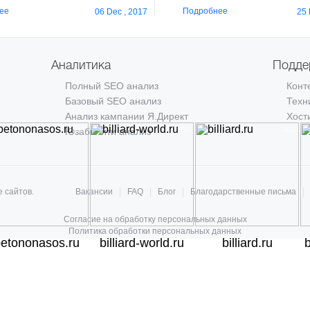
Цена клика в у.е.
6,4
1,8
ее
Подробнее
06 Dec , 2017
25 
Аналитика
Подде
Полный SEO анализ
Конт
Базовый SEO анализ
Техн
Проект
«Makitarussia
.ru» – снижение цены клика
Анализ кампании Я.Директ
Хост
в 3,3 раза.
Юзабилити анализ
SEO
SEO
SEO
До:
После:
Показы
32500
29800
е сайтов.
Клики
Вакансии
FAQ
Блог
Благодарственные письма
1780
2630
Цена клика в у.е.
1,53
0,47
Согласие на обработку персональных данных
Политика обработки персональных данных
etononasos.ru
billiard-world.ru
billiard.ru