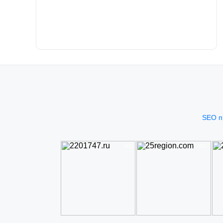
Проект «Instruktor-auto.ru» — увеличение трафика
в 3,5 раза.
Было
290
SEO п
Стало
998
SEO
SEO