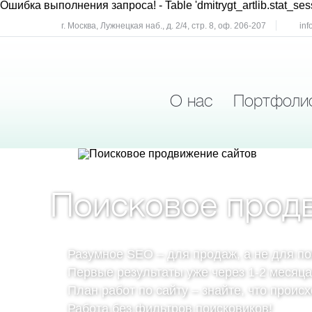
Ошибка выполнения запроса!
- Table 'dmitrygt_artlib.stat_ses
г. Москва, Лужнецкая наб., д. 2/4, стр. 8, оф. 206-207
inf
О нас
Портфоли
Поисковое прод
Разумное SEO – для продаж, а не для п
Первые результаты уже через 1-2 месяца
План работ по сайту – знайте, что проис
Работа без фильтров поисковиков!