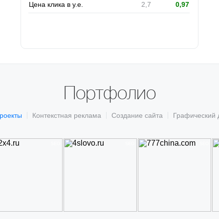
Цена клика в у.е.
2,7
0,97
Проект
«Pinus
-okna.ru» – снижение цены клика
в 1,9 раза.
Портфолио
До:
После:
роекты
Контекстная реклама
Создание сайта
Графический 
Показы
3700
3700
Клики
140
220
SEO
SEO
SEO
Цена клика в у.е.
11,57
5,8