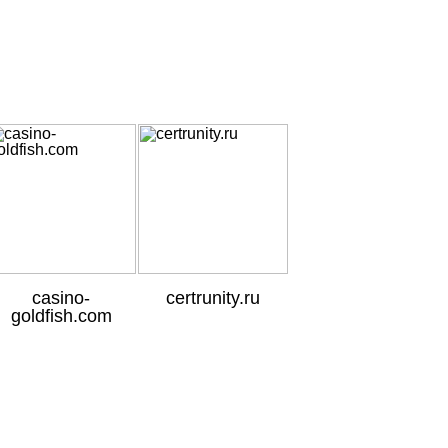
SEO
SEO
casino-
certrunity.ru
goldfish.com