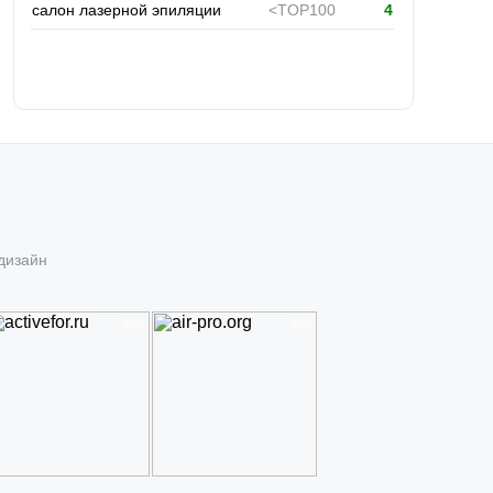
салон лазерной эпиляции
<TOP100
4
Проект
«Arboleda
.ru» — улучшение видимости
в Яндексе на 80%.
До:
После:
дизайн
фабрика дверей
<TOP100
7
межкомнатные двери
<TOP100
5
SEO
SEO
фабрика дверей москва
89
5