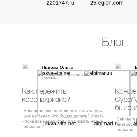
2201747.ru
25region.com
Проект «Arboleda.ru» — увеличение трафика в 4
раза.
Было
46
Блог
Стало
200
Львова Ольга
SEO
SEO
Руководитель отдела по работе с
S
клиентами
Как пережить
Конфе
коронакризис?
CyberM
было и
Наверное, все поняли, что как
«
вчера»
уже не будет. Что будем делать? Ждать
Сейчас я 
«
пока все наладится» или искать новые
akva-vita.net
albimari.ru
a
интересны
решения?
поехали.