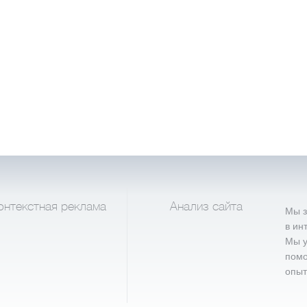
онтекстная реклама
Анализ сайта
Мы з
в ин
Мы у
помо
опыт
влений