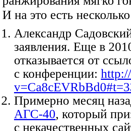
ранжирования мягко гов
И на это есть нескольк
Александр Садовский
заявления. Еще в 201
отказывается от ссы
с конференции:
http:
v=Ca8cEVRbBd0#t=3
Примерно месяц наза
АГС-40
, который при
с некачественных сай