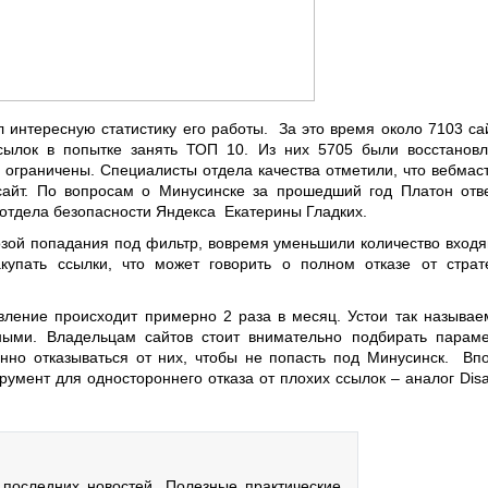
 интересную статистику его работы. За это время около 7103 са
cылок в попытке занять ТОП 10. Из них 5705 были восстанов
е ограничены. Специалисты отдела качества отметили, что вебмас
сайт. По вопросам о Минусинске за прошедший год Платон отв
а отдела безопасности Яндекса Екатерины Гладких.
розой попадания под фильтр, вовремя уменьшили количество вход
купать ссылки, что может говорить о полном отказе от страт
вление происходит примерно 2 раза в месяц. Устои так называе
ными. Владельцам сайтов стоит внимательно подбирать парам
нно отказываться от них, чтобы не попасть под Минусинск. Вп
умент для одностороннего отказа от плохих ссылок – аналог Disa
последних новостей. Полезные практические