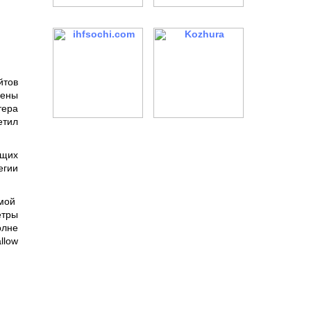
йтов
лены
тера
етил
ящих
егии
мой
етры
олне
llow