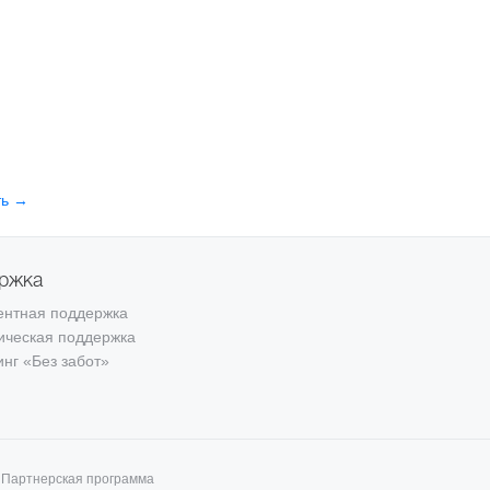
ть →
ржка
ентная поддержка
ическая поддержка
инг «Без забот»
Партнерская программа