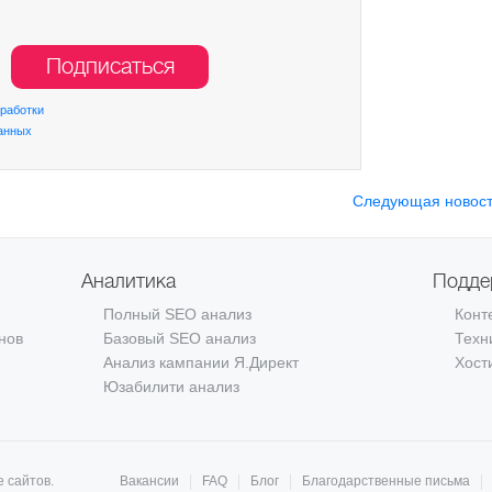
Подписаться
работки
анных
Следующая новос
Аналитика
Подде
Полный SEO анализ
Конт
нов
Базовый SEO анализ
Техн
Анализ кампании Я.Директ
Хост
Юзабилити анализ
е сайтов.
Вакансии
FAQ
Блог
Благодарственные письма