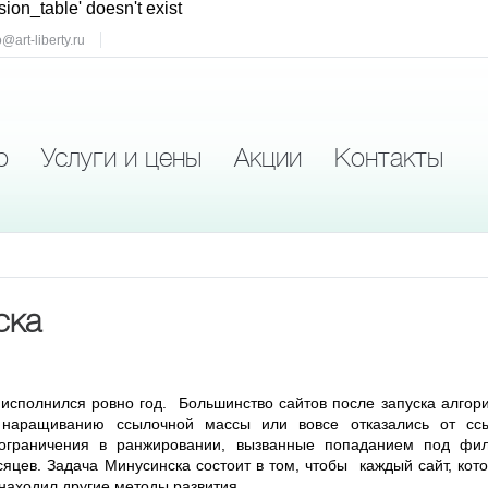
sion_table' doesn't exist
o@art-liberty.ru
о
Услуги и цены
Акции
Контакты
ска
исполнился ровно год. Большинство сайтов после запуска алгор
 наращиванию ссылочной массы или вовсе отказались от сс
 ограничения в ранжировании, вызванные попаданием под фил
яцев. Задача Минусинска состоит в том, чтобы каждый сайт, кот
 находил другие методы развития.