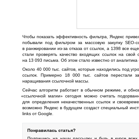
Чтобы показать эффективность фильтра, Яндекс привел
побывали под фильтром за массовую закупку SEO-с
в ранжировании из-за отказа от ссылок, а 1398 все ещ
стали проверять качество входящих ссылок на свой 
на 13 093 письма. Об этом стало известно от аналитик
Около 40 000 тыс. сайтов, которые находились под уг
ссылок. Примерно 18 000 тыс. сайтов перестали за
наращивания ссылочной массы.
Сейчас алгоритм работает в обычном режиме, и обно
«
ссылочной магии» сегодня можно считать подорван
для определения некачественных ссылок и своевреме
возможно Яндекс в будущем создаст специальный инстр
links от Google.
Понравилась статья?
Подпишись на нашу рассылку и будь в курсе всех 