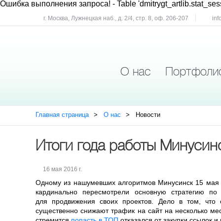
Ошибка выполнения запроса!
- Table 'dmitrygt_artlib.stat_ses
г. Москва, Лужнецкая наб., д. 2/4, стр. 8, оф. 206-207
inf
О нас
Портфоли
Главная страница
О нас
Новости
Итоги года работы Минусин
16 мая 2016 г.
Одному из нашумевших алгоритмов Минусинск 15 мая 
кардинально пересмотрели основную стратегию по
для продвижения своих проектов. Дело в том, что
существенно снижают трафик на сайт на несколько мес
стремится
попасть в ТОП
отказался от закупки ссылок и