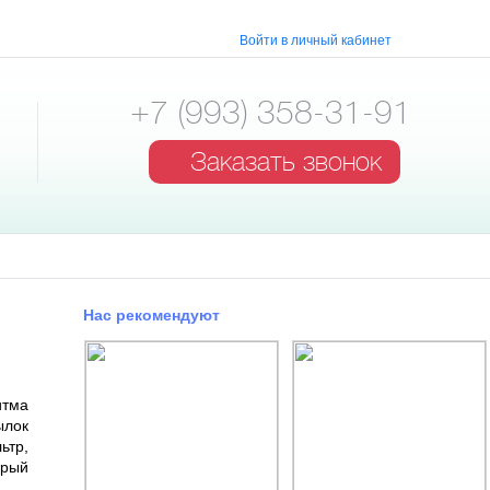
Войти в личный кабинет
+7 (993) 358-31-91
Заказать звонок
Нас рекомендуют
итма
ылок
ьтр,
орый