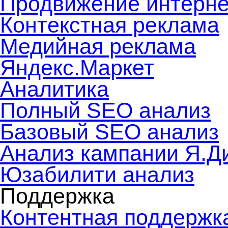
Продвижение интерне
Контекстная реклама
Медийная реклама
Яндекс.Маркет
Аналитика
Полный SEO анализ
Базовый SEO анализ
Анализ кампании Я.Д
Юзабилити анализ
Поддержка
Контентная поддержк