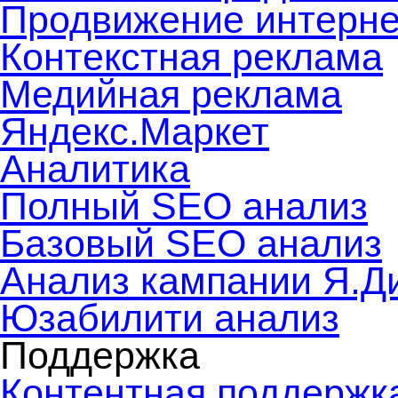
Продвижение интерне
Контекстная реклама
Медийная реклама
Яндекс.Маркет
Аналитика
Полный SEO анализ
Базовый SEO анализ
Анализ кампании Я.Д
Юзабилити анализ
Поддержка
Контентная поддержк