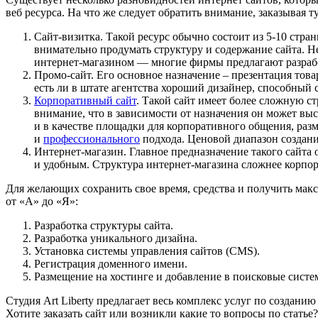
веб ресурса. На что же следует обратить внимание, заказывая 
Сайт-визитка
.
Такой ресурс обычно состоит из 5-10 стран
внимательно продумать структуру и содержание сайта. Н
интернет-магазином — многие фирмы предлагают разрабо
Промо-сайт
.
Его основное назначение – презентация това
есть ли в штате агентства хороший дизайнер, способный 
Корпоративный сайт
.
Такой сайт имеет более сложную ст
внимание, что в зависимости от назначения он может вы
и в качестве площадки для корпоративного общения, разм
и
профессионального
подхода. Ценовой диапазон создани
Интернет-магазин
.
Главное предназначение такого сайта
и удобным. Структура интернет-магазина сложнее корпора
Для желающих сохранить свое время, средства и получить макси
от «А» до «Я»:
Разработка структуры сайта.
Разработка уникального дизайна.
Установка системы управления сайтов (CMS).
Регистрация доменного имени.
Размещение на хостинге и добавление в поисковые систе
Студия Art Liberty предлагает весь комплекс услуг по создан
Хотите заказать сайт или возникли какие то вопросы по статье