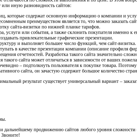
ту или иную разновидность сайтов:
иц, которые содержат основную информацию о компании и услугах
есомненным преимуществом является то, что можно заказать са
тку сайта-визитки по нижней планке тарифов.
ра, услуги или события, а также склонить покупателя именно к е
создавать привлекательные графические презентации.
руктуру и выполняет большее число функций, чем сайт-визитка. 
ступать в качестве презентации компании (описание профиля фи
ещения отчетностей. Разработка такого сайта значительно сложн
я такого сайта может отличаться в зависимости от ваших пожел
 очевидно – подтолкнуть пользователя к покупке товара. Поэто
тивного сайта, он зачастую содержит большое количество стран
мальный результат существует универсальный вариант – заказать
мы.
ию и дальнейшему продвижению сайтов любого уровня сложности 
? Звоните!