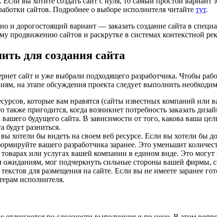
 Если вы хотите создать сайт с нуля, то самый простой вариант 
работки сайтов. Подробнее о выборе исполнителя читайте
тут
.
но и дорогостоящий вариант — заказать создание сайта в специ
ому продвижению сайтов и раскрутке в системах контекстной ре
ить для создания сайта
ернет сайт и уже выбрали подходящего разработчика. Чтобы рабо
иям, на этапе обсуждения проекта следует выполнить необходи
сурсов, которые вам нравятся (сайты известных компаний или в
 также пригодится, когда возникнет потребность заказать дизайн
ашего будущего сайта. В зависимости от того, какова ваша цел
 будут разниться.
вы хотели бы видеть на своем веб ресурсе. Если вы хотели бы д
рмируйте вашего разработчика заранее. Это уменьшит количест
оварах или услугах вашей компании в едином виде. Это могут 
м ожиданиям, мог подчеркнуть сильные стороны вашей фирмы, с
 текстов для размещения на сайте. Если вы не имеете заранее го
терам исполнителя.
е отличаются по сложности выполнения и по цене. В этом вопро