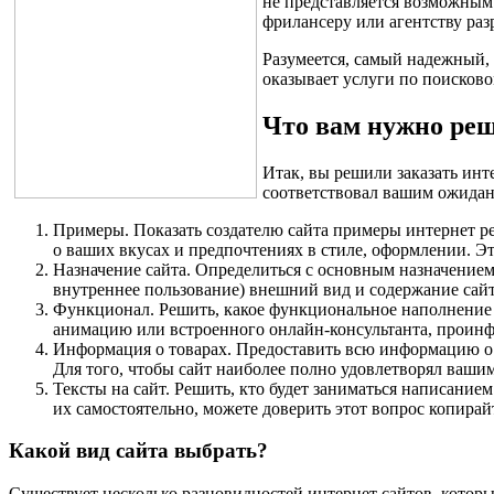
не представляется возможным.
фрилансеру или агентству раз
Разумеется, самый надежный, 
оказывает услуги по поисков
Что вам нужно реш
Итак, вы решили заказать инт
соответствовал вашим ожидан
Примеры
.
Показать создателю сайта примеры интернет ре
о ваших вкусах и предпочтениях в стиле, оформлении. Это
Назначение сайта
.
Определиться с основным назначением в
внутреннее пользование) внешний вид и содержание сайта
Функционал
. Решить, какое функциональное наполнение 
анимацию или встроенного онлайн-консультанта, проинфо
Информация о товарах
.
Предоставить всю информацию о т
Для того, чтобы сайт наиболее полно удовлетворял ваши
Тексты на сайт
.
Решить, кто будет заниматься написанием
их самостоятельно, можете доверить этот вопрос копирай
Какой вид сайта выбрать?
Существует несколько разновидностей интернет сайтов, которы