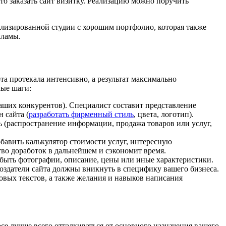
это заказать сайт визитку. Реализацию можно поручить
ализированной студии с хорошим портфолио, которая также
кламы.
та протекала интенсивно, а результат максимально
мые шаги:
аших конкурентов). Специалист составит представление
 сайта (
разработать фирменный стиль
, цвета, логотип).
ь (распространение информации, продажа товаров или услуг,
обавить калькулятор стоимости услуг, интересную
во доработок в дальнейшем и сэкономит время.
быть фотографии, описание, цены или иные характеристики.
оздатели сайта должны вникнуть в специфику вашего бизнеса.
товых текстов, а также желания и навыков написания
се лучше всего отталкиваться от основного назначения вашего