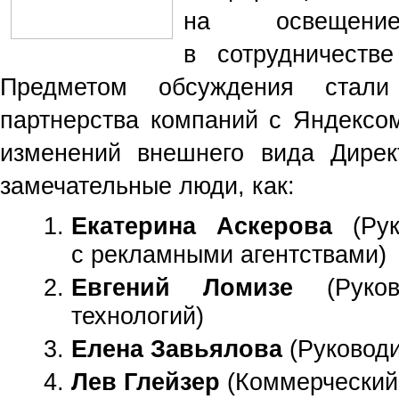
на освещени
в сотрудничеств
Предметом обсуждения стали
партнерства компаний с Яндексом
изменений внешнего вида Дирек
замечательные люди, как:
Екатерина Аскерова
(
Ру
с рекламными агентствами
)
Евгений Ломизе
(
Руко
технологий
)
Елена Завьялова
(
Руководи
Лев Глейзер
(
Коммерческий