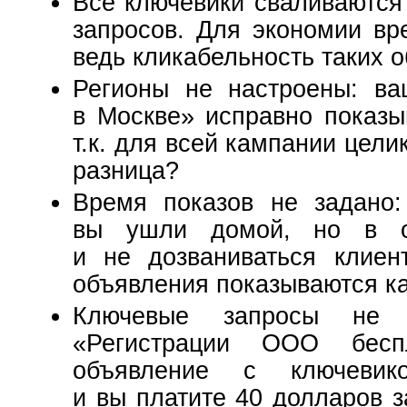
Все ключевики сваливаются 
запросов. Для экономии вр
ведь кликабельность таких о
Регионы не настроены: ва
в Москве» исправно показы
т.к. для всей кампании цели
разница?
Время показов не задано:
вы ушли домой, но в о
и не дозваниваться клие
объявления показываются как 
Ключевые запросы не о
«Регистрации ООО бесп
объявление с ключеви
и вы платите 40 долларов з